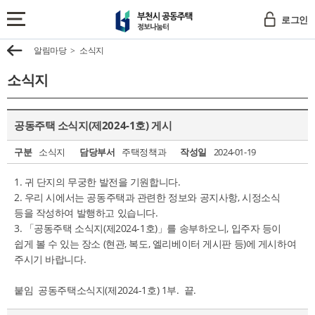
부
로그인
천
전
시
체
알림마당
소식지
이
공
메
전
동
뉴
소식지
주
보
택
기
정
공동주택 소식지(제2024-1호) 게시
보
나
구분
소식지
담당부서
주택정책과
작성일
2024-01-19
눔
터
1. 귀 단지의 무궁한 발전을 기원합니다.
2. 우리 시에서는 공동주택과 관련한 정보와 공지사항, 시정소식
등을 작성하여 발행하고 있습니다.
3. 「공동주택 소식지(제2024-1호)」를 송부하오니, 입주자 등이
쉽게 볼 수 있는 장소 (현관, 복도, 엘리베이터 게시판 등)에 게시하여
주시기 바랍니다.
붙임 공동주택소식지(제2024-1호) 1부. 끝.