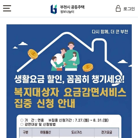
부
로그인
천
전
시
본
체
알
공
문
메
림
동
뉴
판
주
보
택
기
정
보
나
눔
터