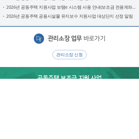
항
기
2026년 공동주택 지원사업 보탬e 시스템 사용 안내(보조금 전용계좌 및 카드 발급)
2026년 공동주택 공용시설물 유지보수 지원사업 대상단지 선정 알림
사
업
관리소장 업무
바로가기
안
내
관리소장 신청
공동주택 보조금 지원 사업
바로가기
관련사이트
이
정
다
전
지
음