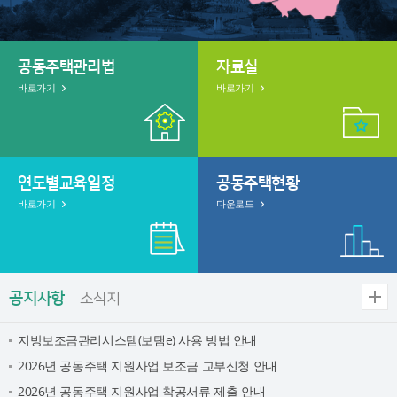
서
공동주택관리법
자료실
비
스
바로가기
바로가기
안
내
연도별교육일정
공동주택현황
바로가기
다운로드
공
공
공지사항
소식지
동
지
주
사
택
공
지방보조금관리시스템(보탬e) 사용 방법 안내
항
소
지
2026년 공동주택 지원사업 보조금 교부신청 안내
더
식
사
보
2026년 공동주택 지원사업 착공서류 제출 안내